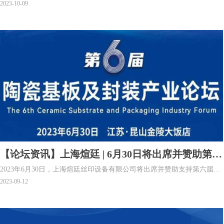
市松江区，是一家专业从事高精密自动化厚膜丝网印刷设备研发、生
2023-10-09
产、销售、应用服务为一体的国家级高新技术企业。公司研发生产的精
密厚膜印刷机广泛应用于厚膜电路、LTCC、HTCC、MLCC、电子陶瓷
基板、AMB陶瓷基板、IGBT陶瓷散热板、贴片电容电阻、叠层电感、电
子雾化芯、滤波器、压电陶瓷、陶瓷管壳、SOFC电池片、MEMS晶圆、
压力传感器、厚膜传感器等电子元器件的表面印刷、填孔、通孔相关工
艺制造。并形成有自主知识产权的产品系列。
【论坛资讯】上海煊廷 | 6月30日将出席并赞助第六
2023年6月30日，上海煊廷丝印设备有限公司将出席并赞助支持第六届陶
届苏州陶瓷基板及封装产业论坛
瓷基板及封装产业论坛。
2023-09-12