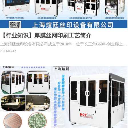
【行业知识】厚膜丝网印刷工艺简介
上海煊廷丝印设备有限公司成立于2010年，位于长三角G60科创走廊上海
市松江区，是一家专业从事高精密自动化厚膜丝网印刷设备研发、生
2023-09-12
产、销售、应用服务为一体的国家级高新技术企业。公司研发生产的精
密厚膜印刷机广泛应用于厚膜电路、LTCC、HTCC、MLCC、电子陶瓷
基板、AMB陶瓷基板、IGBT陶瓷散热板、贴片电容电阻、叠层电感、电
子雾化芯、滤波器、压电陶瓷、陶瓷管壳、SOFC电池片、MEMS晶圆、
压力传感器、厚膜传感器等电子元器件的表面印刷、填孔、通孔相关工
艺制造。并形成有自主知识产权的产品系列。