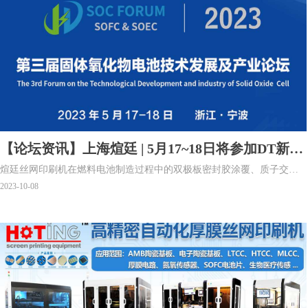
【论坛资讯】上海煊廷 | 5月17~18日将参加DT新能
煊廷丝网印刷机在燃料电池制造过程中的双极板密封胶涂覆、质子交换
源2023第三届固体氧化物电池技术发展及产业论坛
膜催化剂涂覆、膜电极边框密封涂覆以及SOFC电池片印刷等环节中得到
2023-10-08
了良好的应用。上海煊廷丝印设备有限公司早在2019年就与上海某燃料
电池龙头企业成功合作，在石墨双极板涂覆密封胶环节时使用煊廷全自
动影像系统丝网印刷机将密封胶均匀快速的涂覆到石墨双极板上，有效
解决了以往点胶工艺中出现的胶层厚度无法控制、连接处有接缝等造成
的渗漏问题。时至今日，煊廷丝印设备已与国内多家燃料电池企业进行
深入合作，为燃料电池企业提供性能优越、稳定高效的精密自动化丝网
印刷设备以及全方位的技术支持。