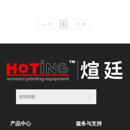
关的LTCC工艺、HTCC工艺、AMB工艺、TPC工艺等。我司生产的厚膜
印刷机性能稳定、涂层印刷一致性高、高效快速，并形成有自主知识产
权的产品系列。设备广泛应用于厚膜电路、LTCC滤波器、LTCC传感
器、片式电容电阻、叠层电感、陶瓷基板、电子雾化芯、SOFC燃料电池
上一页
1
下一页
等行业。
友情链接
ꁕ
产品中心
服务与支持