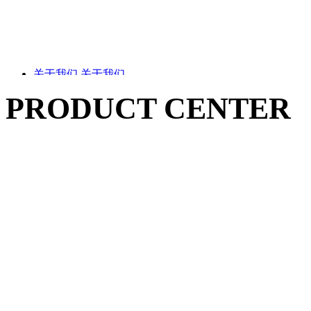
关于我们
关于我们
PRODUCT CENTER
成立于2010年，专业研发生产厚膜工艺用丝网印刷设备
产品中心
产品中心
企业简介
简体
中文
服务与支持
按照应用领域选购
服务与
企业文化
支持
新闻资讯
English
新闻资讯
全自动陶瓷基板厚膜
资质证书
联系我们
印刷生产线
联系我们
品质保障
公司新闻
售后服务
高精密量产型厚膜电
行业动态