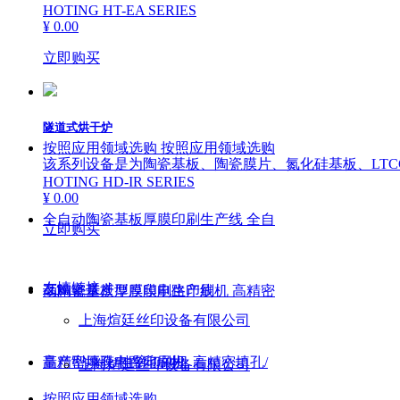
HOTING HT-EA SERIES
¥ 0.00
立即购买
隧道式烘干炉
按照应用领域选购
按照应用领域选购
该系列设备是为陶瓷基板、陶瓷膜片、氮化硅基板、LTC
HOTING HD-IR SERIES
¥ 0.00
全自动陶瓷基板厚膜印刷生产线
全自
立即购买
友情链接
ꁕ
动陶瓷基板厚膜印刷生产线
高精密量产型厚膜电路印刷机
高精密
上海煊廷丝印设备有限公司
量产型厚膜电路印刷机
高精密填孔/挂壁印刷机
高精密填孔/
上海煊廷丝印设备有限公司
按照应用领域选购