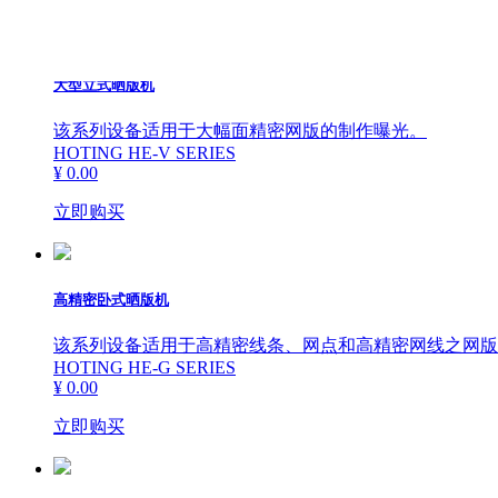
路印刷机
产品专业问题解答
ꂃ
ꁹ
大型立式晒版机
高精密填孔/挂壁印刷
该系列设备适用于大幅面精密网版的制作曝光。
HOTING HE-V SERIES
机
¥ 0.00
立即购买
高精密CCD自动对位
高精密卧式晒版机
厚膜印刷机
该系列设备适用于高精密线条、网点和高精密网线之网版
HOTING HE-G SERIES
丝网印刷配套辅助设
¥ 0.00
立即购买
备