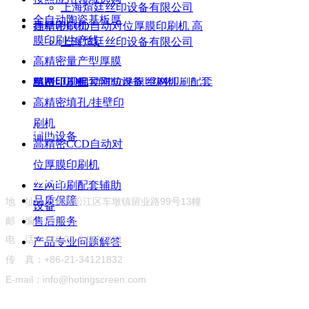
上海煊廷丝印设备有限公司
全自动陶瓷基板厚
挂壁印刷机
高精密CCD自动对位厚膜印刷机
高
膜印刷生产线
上海煊廷丝印设备有限公司
高精密量产型厚膜
精密CCD自动对位厚膜印刷机
丝网印刷配套辅助设备
丝网印刷配套
电路印刷机
高精密填孔/挂壁印
刷机
产品中心
辅助设备
高精密CCD自动对
位厚膜印刷机
服务与支持
联系我们
丝网印刷配套辅助
品质保障
地 址：上海市松江区车墩镇留业路99号13幢
设备
邮 编：201611
售后服务
电 话：+86-21-34121831
产品专业问题解答
传 真：+86-21-34121832
E-mail：info@hotingscreen.com