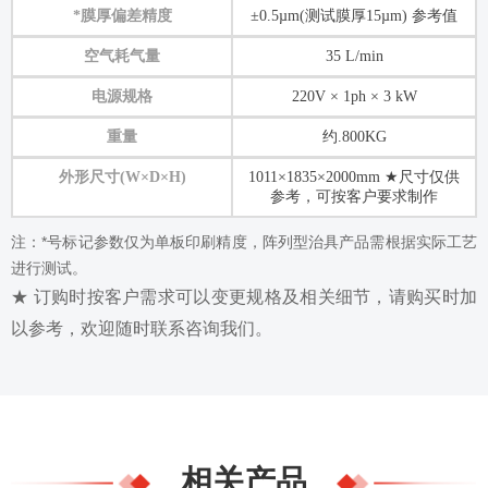
*膜厚偏差精度
±0.5µm(测试膜厚15µm) 参考值
空气耗气量
35 L/min
电源规格
220V × 1ph × 3 kW
重量
约.800KG
外形尺寸(W×D×H)
1011×1835×2000mm ★尺寸仅供
参考，可按客户要求制作
注：*号标记参数仅为单板印刷精度，阵列型治具产品需根据实际工艺
进行测试。
★ 订购时按客户需求可以变更规格及相关细节，请购买时加
以参考，欢迎随时联系咨询我们。
相关产品