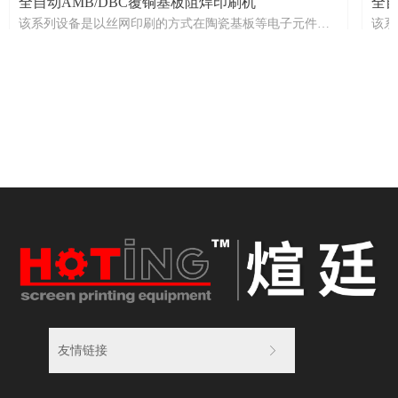
全自动AMB/DBC覆铜基板阻焊印刷机
全
该系列设备是以丝网印刷的方式在陶瓷基板等电子元件表
该系
面印制或填制线路、图型、电阻的专用印刷设备，其在半
等电
导体微电子及相关封装行业应用广泛，适用领域为：
用印
LTCC、HTCC、MLCC、AMB/DBC、氮化硅陶瓷基板、电
广泛
子陶瓷基板、厚膜电路/电阻等电子元器件的表面印刷、填
HT
孔、通孔、敷粉相关工艺制造。
填孔
HOTING HP-HCL SERIES
HOT
友情链接
ꁕ