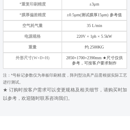
*重复印刷精度
±3μm
*膜厚偏差精度
±0.5µm(测试膜厚15µm) 参考值
空气耗气量
35 L/min
电源规格
220V × 1ph × 5.5kW
重量
约.2500KG
外形尺寸(W×D×H)
2850×1700×2390mm ★尺寸仅供
参考，可按客户要求制作
注：*号标记参数仅为单板印刷精度，阵列型治具产品需根据实际工艺
进行测试。
★ 订购时按客户需求可以变更规格及相关细节，请购买时加
以参考，欢迎随时联系咨询我们。