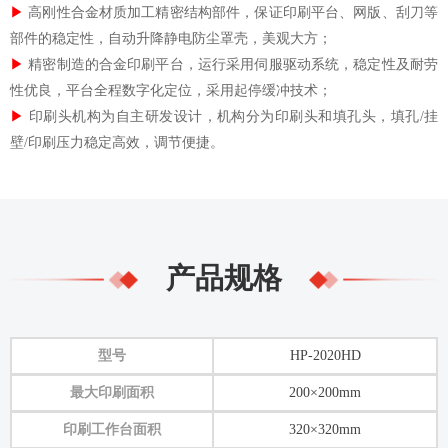
▶
高刚性合金材质加工精密结构部件，保证印刷平台、网版、刮刀等
部件的稳定性，自动升降静电防尘罩壳，美观大方；
▶
精密制造的合金印刷平台，运行采用伺服驱动系统，稳定性及耐劳
性优良，平台
全程数字化定位
，采用
起停缓冲技术；
▶
印刷头机构为自主研发设
计，机构分为印刷头和填孔头，填孔/挂
壁/印刷
压力稳定高效，调节便捷。
产品规格
型号
HP-2020HD
最大印刷面积
200×200mm
印刷工作台面积
320×320mm