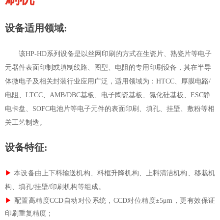
设备适用领域:
该HP-HD系列设备是以丝网印刷的方式在生瓷片、熟瓷片等电子
元器件表面印制或填制线路、图型、电阻的专用印刷设备，其在半导
体微电子及相关封装行业应用广泛，适用领域为：HTCC、厚膜电路/
电阻、LTCC、AMB/DBC基板、电子陶瓷基板、氮化硅基板、ESC静
电卡盘、SOFC电池片等电子元件的表面印刷、填孔、挂壁、敷粉等相
关工艺制造。
设备特征:
▶
本设备由上下料输送机构、料框升降机构、上料清洁机构、移栽机
构、填孔/挂壁/印刷机构等组成。
▶
配置高精度CCD自动对位系统，CCD对位精度±5μm，更有效保证
印刷重复精度；