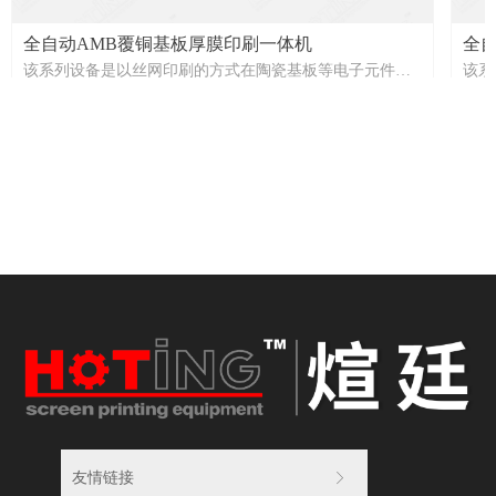
全自动AMB覆铜基板厚膜印刷一体机
全
该系列设备是以丝网印刷的方式在陶瓷基板等电子元件表
该系
面印制或填制线路、图型、电阻的专用印刷设备，其在半
面印
导体微电子及相关封装行业应用广泛，适用领域为：
导体
LTCC、HTCC、AMB基板钎焊/DBC基板阻焊、氮化硅基
硅陶
板、电子陶瓷基板、厚膜电路/电阻等电子元器件的表面印
器件
刷、填孔、通孔、敷粉相关工艺制造。
HOT
HOTING HP-HE-T SERIES
友情链接
ꁕ