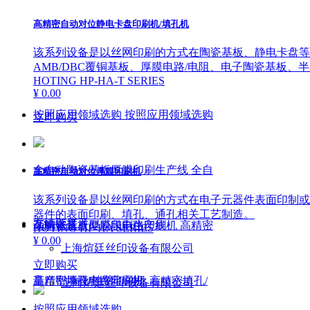
高精密自动对位静电卡盘印刷机/填孔机
该系列设备是以丝网印刷的方式在陶瓷基板、静电卡盘等电
AMB/DBC覆铜基板、厚膜电路/电阻、电子陶瓷基板
HOTING HP-HA-T SERIES
¥ 0.00
按照应用领域选购
按照应用领域选购
立即购买
全自动陶瓷基板厚膜印刷生产线
全自
高精密自动对位厚膜印刷机
该系列设备是以丝网印刷的方式在电子元器件表面印制或填
器件的表面印刷、填孔、通孔相关工艺制造。
友情链接
ꁕ
动陶瓷基板厚膜印刷生产线
高精密量产型厚膜电路印刷机
高精密
HOTING HP-HA SERIES
¥ 0.00
上海煊廷丝印设备有限公司
立即购买
量产型厚膜电路印刷机
高精密填孔/挂壁印刷机
高精密填孔/
上海煊廷丝印设备有限公司
按照应用领域选购