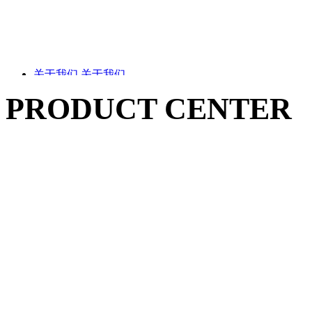
关于我们
关于我们
PRODUCT CENTER
成立于2010年，专业研发生产厚膜工艺用丝网印刷设备
产品中心
产品中心
企业简介
简体中文
English
服务与支持
按照应用领域选购
服务与
企业文化
支持
新闻资讯
新闻资讯
全自动陶瓷基板厚膜
资质证书
联系我们
印刷生产线
联系我们
品质保障
公司新闻
售后服务
高精密量产型厚膜电
行业动态