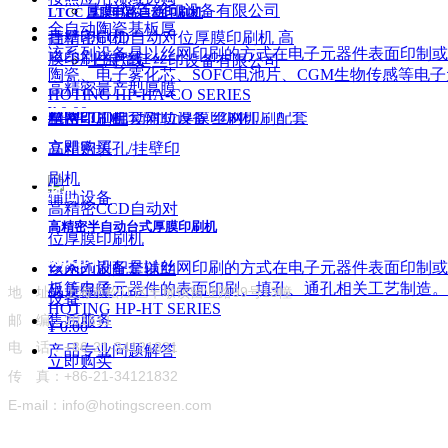
上海煊廷丝印设备有限公司
LTCC 厚膜电路自动印刷机
全自动陶瓷基板厚
挂壁印刷机
高精密CCD自动对位厚膜印刷机
高
该系列设备是以丝网印刷的方式在电子元器件表面印制或
膜印刷生产线
上海煊廷丝印设备有限公司
陶瓷、电子雾化芯、SOFC电池片、CGM生物传感等电
高精密量产型厚膜
HOTING HP-HA-CO SERIES
¥ 0.00
精密CCD自动对位厚膜印刷机
丝网印刷配套辅助设备
丝网印刷配套
电路印刷机
立即购买
高精密填孔/挂壁印
刷机
产品中心
辅助设备
高精密CCD自动对
高精密半自动台式厚膜印刷机
位厚膜印刷机
服务与支持
联系我们
该系列设备是以丝网印刷的方式在电子元器件表面印制或填
丝网印刷配套辅助
板等电子元器件的表面印刷、填孔、通孔相关工艺制造。
品质保障
地 址：上海市松江区车墩镇留业路99号13幢
设备
HOTING HP-HT SERIES
邮 编：201611
售后服务
¥ 0.00
电 话：+86-21-34121831
产品专业问题解答
立即购买
传 真：+86-21-34121832
E-mail：info@hotingscreen.com