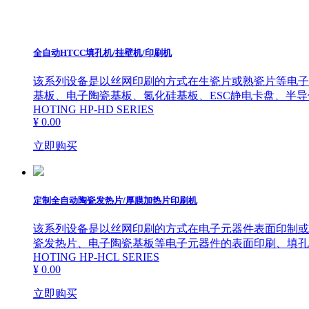
路印刷机
产品专业问题解答
ꂃ
ꁹ
全自动HTCC填孔机/挂壁机/印刷机
高精密填孔/挂壁印刷
该系列设备是以丝网印刷的方式在生瓷片或熟瓷片等电子元
基板、电子陶瓷基板、氮化硅基板、ESC静电卡盘、半
机
HOTING HP-HD SERIES
¥ 0.00
立即购买
高精密CCD自动对位
厚膜印刷机
定制全自动陶瓷发热片/厚膜加热片印刷机
该系列设备是以丝网印刷的方式在电子元器件表面印制或填
丝网印刷配套辅助设
瓷发热片、电子陶瓷基板等电子元器件的表面印刷、填孔
HOTING HP-HCL SERIES
¥ 0.00
备
立即购买